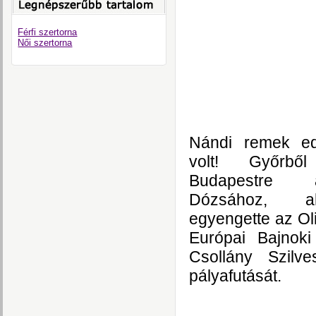
Férfi szertorna
Női szertorna
Nándi remek ed
volt! Győrbő
Budapestre 
Dózsához, a
egyengette az Oli
Európai Bajnoki
Csollány Szilv
pályafutását.