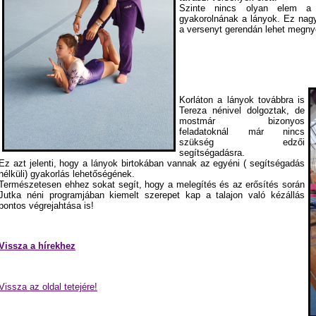
Szinte nincs olyan elem a 
gyakorolnának a lányok. Ez nagy
a versenyt gerendán lehet megnye
Korláton a lányok továbbra is
Tereza nénivel dolgoztak, de
mostmár bizonyos
feladatoknál már nincs
szükség edzői
segítségadásra.
Ez azt jelenti, hogy a lányok birtokában vannak az egyéni ( segítségadás
nélküli) gyakorlás lehetőségének.
Természetesen ehhez sokat segít, hogy a melegítés és az erősítés során
Jutka néni programjában kiemelt szerepet kap a talajon való kézállás
pontos végrejahtása is!
Vissza a hírekhez
Vissza az oldal tetejére!