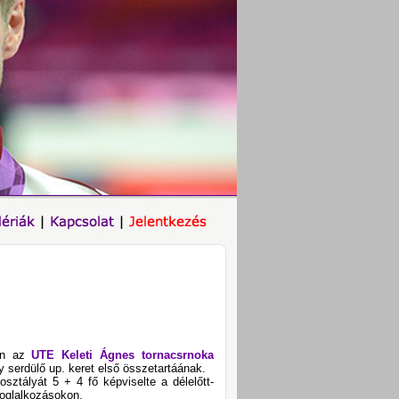
-án az
UTE Keleti Ágnes tornacsrnoka
ny serdülő up. keret első összetartáának.
ztályát 5 + 4 fő képviselte a délelőtt-
foglalkozásokon.