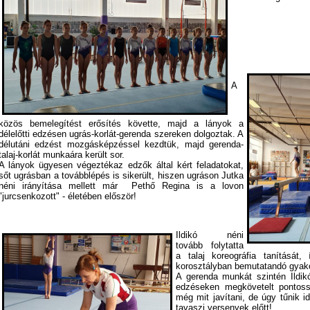
A
közös bemelegítést erősítés követte, majd a lányok a
délelőtti edzésen ugrás-korlát-gerenda szereken dolgoztak. A
délutáni edzést mozgásképzéssel kezdtük, majd gerenda-
talaj-korlát munkaára került sor.
A lányok ügyesen végeztékaz edzők által kért feladatokat,
sőt ugrásban a továbblépés is sikerült, hiszen ugráson Jutka
néni irányítása mellett már Pethő Regina is a lovon
"jurcsenkozott" - életében először!
Ildikó néni
tovább folytatta
a talaj koreográfia tanítását
korosztályban bemutatandó gyako
A gerenda munkát szintén Ildikó
edzéseken megkövetelt pontos
még mit javítani, de úgy tűnik i
tavaszi versenyek előtt!