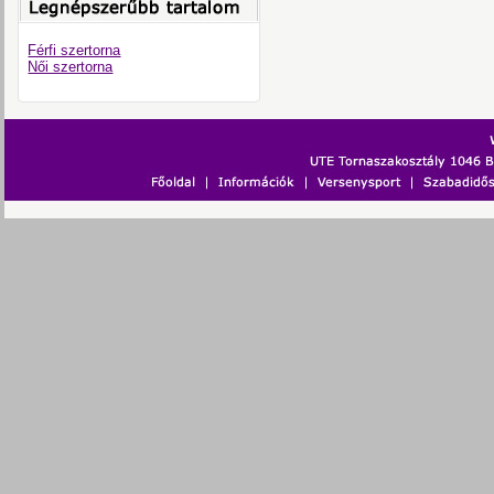
Férfi szertorna
Női szertorna