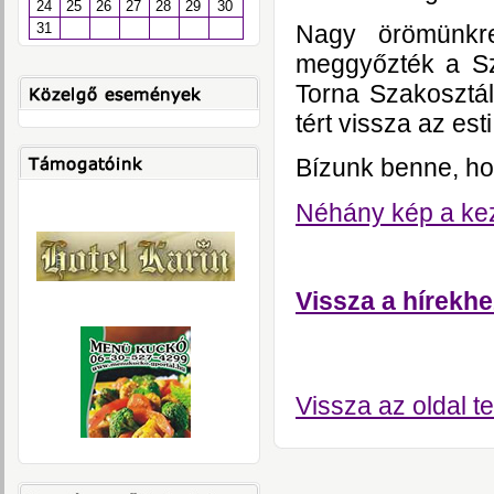
24
25
26
27
28
29
30
Nagy örömünkre
31
meggyőzték a Sz
Torna Szakosztá
tért vissza az est
Bízunk benne, hog
Néhány kép a ke
Vissza a hírekhe
Vissza az oldal te