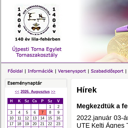
Hírek
<<
2026. Augusztus
>>
H
K
Sz
Cs
P
Sz
V
Megkezdtük a fe
1
2
3
4
5
6
7
8
9
2022.január 03-á
10
11
12
13
14
15
16
UTE Kelti Ágnes
17
18
19
20
21
22
23