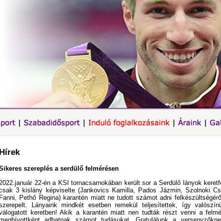
Hírek
Sikeres szereplés a serdülő felmérésen
2022.január 22-én a KSI tornacsarnokában került sor a Serdülő lányok kere
csak 3 kislány képviselte (Jankovics Kamilla, Pados Jázmin, Szolnoki Cs
Fanni, Pethő Regina) karantén miatt ne tudott számot adni felkészültségéről
szerepelt. Lányaink mindkét esetben remekül teljesítettek, így valószí
válogatott keretben! Akik a karantén miatt nen tudták részt venni a felm
meghívottként adhatnak számot tudásukat. Gratulálunk a versenyzőkne