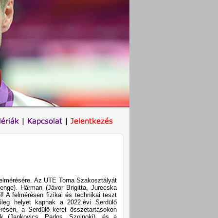
tfelmérésére. Az UTE Torna Szakosztályát
enge). Hárman (Jávor Brigitta, Jurecska
! A felmérésen fizikai és technikai teszt
nűleg helyet kapnak a 2022.évi Serdülő
érésen, a Serdülő keret összetartásokon
k (Jankovics, Pados, Szolnoki) ,és a