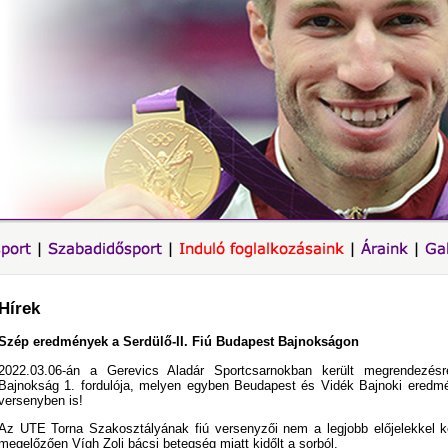
Hírek
Szép eredmények a Serdülő-II. Fiú Budapest Bajnokságon
2022.03.06-án a Gerevics Aladár Sportcsarnokban került megrendezésr
Bajnokság 1. fordulója, melyen egyben Beudapest és Vidék Bajnoki eredmé
versenyben is!
Az UTE Torna Szakosztályának fiú versenyzői nem a legjobb előjelekkel k
megelőzően Vígh Zoli bácsi betegség miatt kidőlt a sorból.