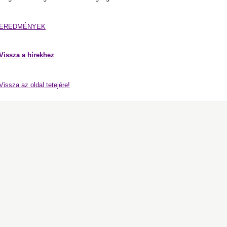
EREDMÉNYEK
Vissza a hírekhez
Vissza az oldal tetejére!