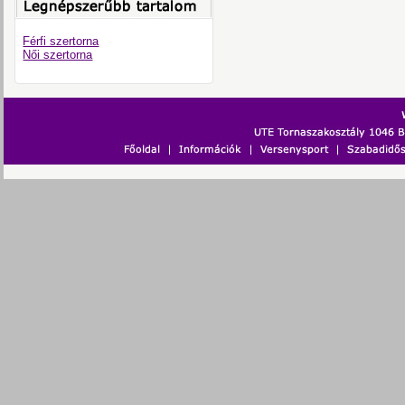
Férfi szertorna
Női szertorna