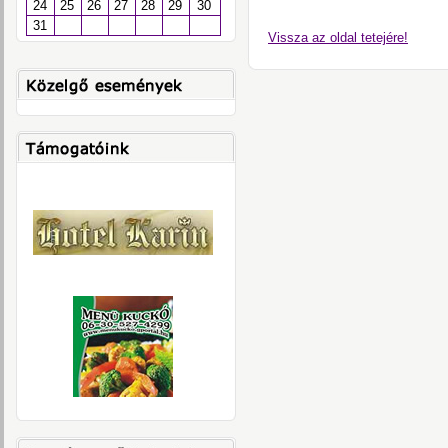
24
25
26
27
28
29
30
31
Vissza az oldal tetejére!