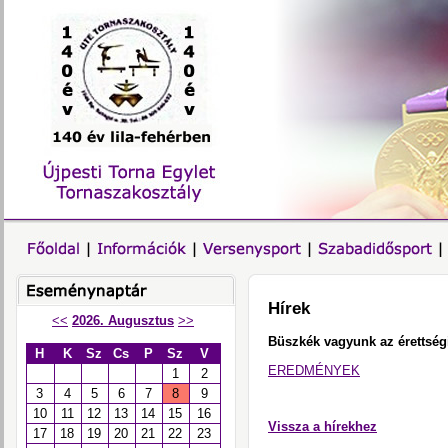
Hírek
<<
2026. Augusztus
>>
Büszkék vagyunk az érettségi
H
K
Sz
Cs
P
Sz
V
EREDMÉNYEK
1
2
3
4
5
6
7
8
9
10
11
12
13
14
15
16
Vissza a hírekhez
17
18
19
20
21
22
23