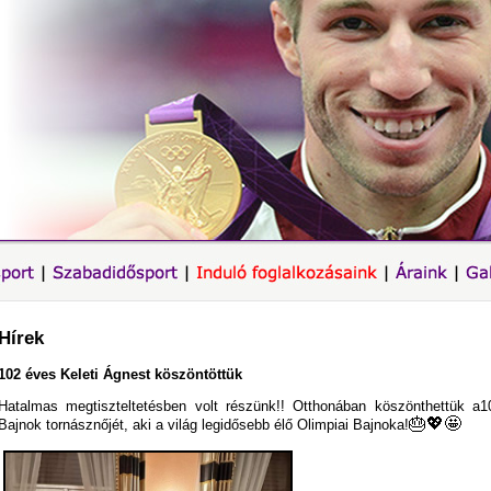
Hírek
102 éves Keleti Ágnest köszöntöttük
Hatalmas megtiszteltetésben volt részünk!! Otthonában köszönthettük a
🎂
💖
🤩
Bajnok tornásznőjét, aki a világ legidősebb élő Olimpiai Bajnoka!