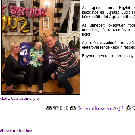
Az Újpesti Torna Egylet r
igazgató) és Juhász Judit (
köszöntötte fel Ágit az otthon
Az ünnepelt jókedvűen foga
orchideát, és a személyre szó
pólót!
Ági még viccelődött is velü
életerővel rendelkező híresség
Egyben ígéretet tettünk, hogy 
KÉPEK az eseményről
🎂💜🇪🇬🎂
Isten éltessen Ági!
🎂
Vissza a hírekhez