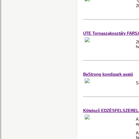
"
2
UTE Tornaszakosztály FARS
2
h
BeStrong kondipark avató
S
Kötelező EDZÉSFELSZERE
e
A
f