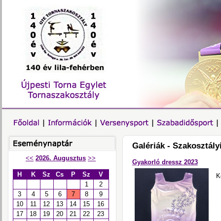
Galériák - Szakosztály
<<
2026. Augusztus
>>
Gyakorló dressz 2023
H
K
Sz
Cs
P
Sz
V
K
1
2
3
4
5
6
7
8
9
10
11
12
13
14
15
16
17
18
19
20
21
22
23