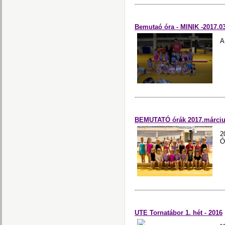
Bemutaó óra - MINIK -2017.0
A
BEMUTATÓ órák 2017.március
2
Ó
UTE Tornatábor 1. hét - 2016