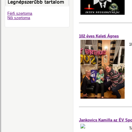
Férfi szertorna
Női szertorna
102 éves Keleti Ágnes
1
Jankovics Kamilla az ÉV Spo
T