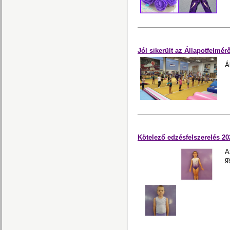
Jól sikerült az Állapotfelmé
Á
Kötelező edzésfelszerelés 20
A
g