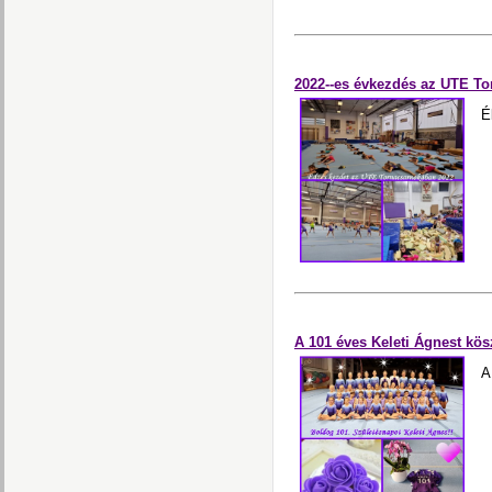
2022--es évkezdés az UTE To
É
A 101 éves Keleti Ágnest kös
A