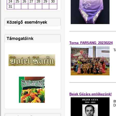
24
25
26
27
28
29
30
31
Torna_FARSANG_20230224
T
Bejek Gézára emlékezünk!
8
D