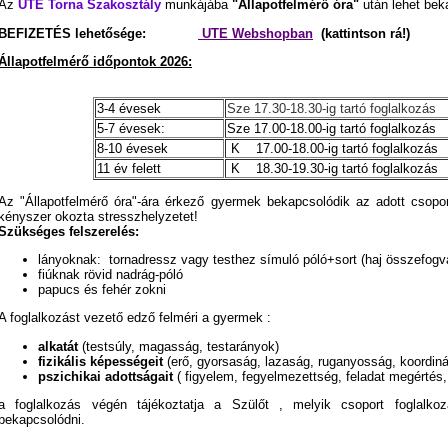
Az
UTE Torna Szakosztály
munkájába
"Állapotfelmérő óra"
után lehet bek
BEFIZETÉS lehetősége:
UTE Webshopban
(kattintson rá!)
Állapotfelmérő időpontok 2026:
3-4 évesek
Sze 17.30-18.30-ig tartó foglalkozás
5-7 évesek:
Sze 17.00-18.00-ig tartó foglalkozás
8-10 évesek
K 17.00-18.00-ig tartó foglalkozás
11 év felett
K 18.30-19.30-ig tartó foglalkozás
Az "Állapotfelmérő óra"-ára érkező gyermek bekapcsolódik az adott csopo
kényszer okozta stresszhelyzetet!
Szükséges felszerelés:
lányoknak: tornadressz vagy testhez símuló póló+sort (haj összefogv
fiúknak rövid nadrág-póló
papucs és fehér zokni
A foglalkozást vezető edző felméri a gyermek :
alkatát
(testsúly, magasság, testarányok)
fizikális képességeit
(erő, gyorsaság, lazaság, ruganyosság, koordiná
pszichikai adottságait
( figyelem, fegyelmezettség, feladat megértés,
a foglalkozás végén tájékoztatja a Szülőt , melyik csoport foglalk
bekapcsolódni.