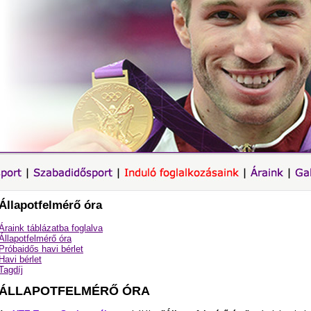
Állapotfelmérő óra
Áraink táblázatba foglalva
Állapotfelmérő óra
Próbaidős havi bérlet
Havi bérlet
Tagdíj
ÁLLAPOTFELMÉRŐ ÓRA