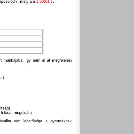
apcsolódni, mely ára
3.500,-Ft
.
rt munkájába, így nem él át megfelelési
a!)
ltság)
 feladat megoldás)
ozásaiba van lehetősége a gyermeknek