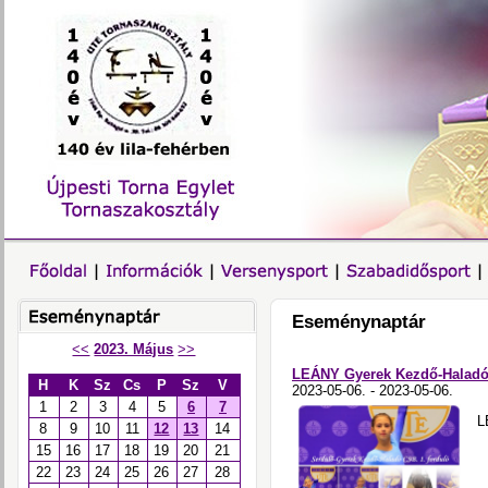
Eseménynaptár
<<
2023. Május
>>
LEÁNY Gyerek Kezdő-Haladó-
H
K
Sz
Cs
P
Sz
V
2023-05-06. - 2023-05-06.
1
2
3
4
5
6
7
L
8
9
10
11
12
13
14
15
16
17
18
19
20
21
22
23
24
25
26
27
28