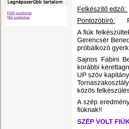
Felkészítő edző:
Férfi szertorna
Női szertorna
Pontozóbíró:
Rada
A fiúk felkészült
Gerencsér Benede
próbálkozó gyerkő
Sajnos Fabini B
korábbi kerettag
UP szöv kapitány
Tornaszakosztály
közös felkészülés
A szép eredmén
fiúknak!!
SZÉP VOLT FIÚK!