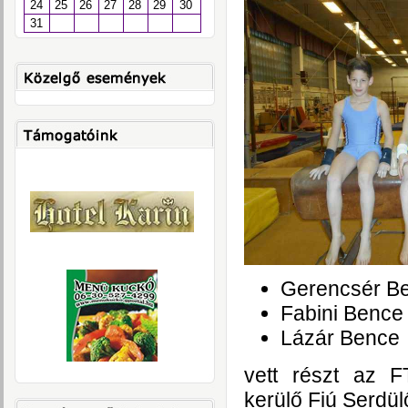
24
25
26
27
28
29
30
31
Gerencsér B
Fabini Bence
Lázár Bence
vett részt az F
kerülő Fiú Serdül