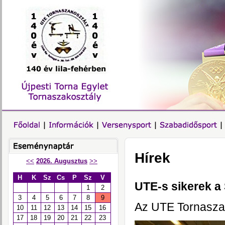
Hírek
<<
2026. Augusztus
>>
H
K
Sz
Cs
P
Sz
V
UTE-s sikerek a
1
2
3
4
5
6
7
8
9
Az UTE Tornaszak
10
11
12
13
14
15
16
17
18
19
20
21
22
23